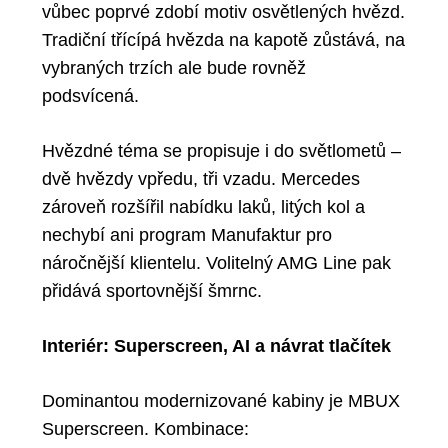
vůbec poprvé zdobí
motiv osvětlených hvězd
.
Tradiční třícípá hvězda na kapotě zůstává, na
vybraných trzích ale bude rovněž
podsvícená
.
Hvězdné téma se propisuje i do světlometů –
dvě hvězdy vpředu
,
tři vzadu
. Mercedes
zároveň rozšířil nabídku laků, litých kol a
nechybí ani
program Manufaktur
pro
náročnější klientelu. Volitelný
AMG Line
pak
přidává sportovnější šmrnc.
Interiér: Superscreen, AI a návrat tlačítek
Dominantou modernizované kabiny je
MBUX
Superscreen
. Kombinace: