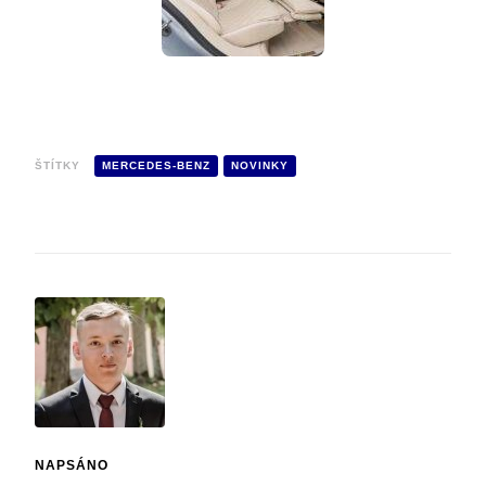
ŠTÍTKY
MERCEDES-BENZ
NOVINKY
NAPSÁNO