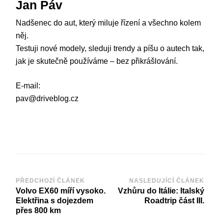
Jan Páv
Nadšenec do aut, který miluje řízení a všechno kolem
něj.
Testuji nové modely, sleduji trendy a píšu o autech tak,
jak je skutečně používáme – bez přikrášlování.
E-mail:
pav@driveblog.cz
PŘEDCHOZÍ ČLÁNEK
NASLEDUJÍCÍ ČLÁNEK
Volvo EX60 míří vysoko.
Vzhůru do Itálie: Italský
Elektřina s dojezdem
Roadtrip část III.
přes 800 km