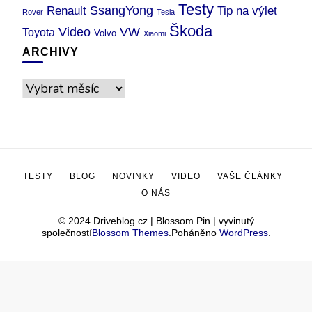
Testy
SsangYong
Renault
Tip na výlet
Rover
Tesla
Škoda
Video
VW
Toyota
Volvo
Xiaomi
ARCHIVY
TESTY
BLOG
NOVINKY
VIDEO
VAŠE ČLÁNKY
O NÁS
© 2024 Driveblog.cz |
Blossom Pin | vyvinutý
společností
Blossom Themes
.Poháněno
WordPress
.