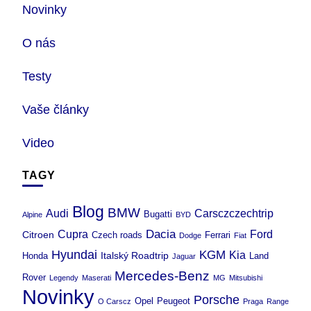
Novinky
O nás
Testy
Vaše články
Video
TAGY
Blog
BMW
Audi
Carsczczechtrip
Bugatti
Alpine
BYD
Dacia
Cupra
Ford
Citroen
Czech roads
Ferrari
Dodge
Fiat
Hyundai
KGM
Kia
Italský Roadtrip
Honda
Land
Jaguar
Mercedes-Benz
Rover
Legendy
Maserati
MG
Mitsubishi
Novinky
Porsche
Opel
Peugeot
O Carscz
Praga
Range