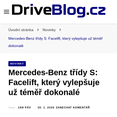
DriveBlog.cz
Blog, Testy, Novinky ze světa motorismu
Úvodní stránka
Novinky
Mercedes-Benz třídy S: Facelift, který vylepšuje už téměř
dokonalé
NOVINKY
Mercedes-Benz třídy S:
Facelift, který vylepšuje
už téměř dokonalé
Autor:
JAN PÁV
30. 1. 2026
ZANECHAT KOMENTÁŘ